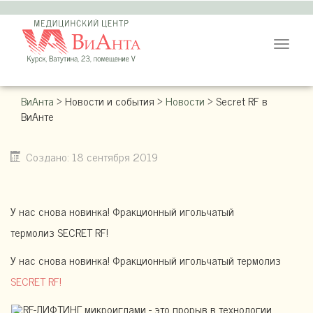
Toggle
navigat
ВиАнта
>
Новости и события
>
Новости
>
Secret RF в
ВиАнте
Создано: 18 сентября 2019
У нас снова новинка! Фракционный игольчатый
термолиз SECRET RF!
У нас снова новинка! Фракционный игольчатый термолиз
SECRET RF!
RF-ЛИФТИНГ микроиглами - это прорыв в технологии