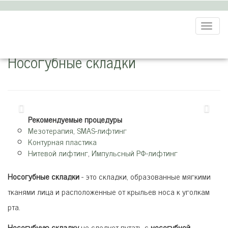
ВиАнта
>
Проблемы
>
Складки и борозды
>
Носогубные
складки
Toggl
naviga
Носогубные складки
Предыдущий
След
Рекомендуемые процедуры
Мезотерапия
,
SMAS-лифтинг
Контурная пластика
Нитевой лифтинг
,
Импульсный РФ-лифтинг
Носогубные складки
- это складки, образованные мягкими
тканями лица и расположенные от крыльев носа к уголкам
рта.
Носогубную складку
не следует путать с
носогубной