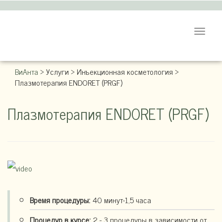
Toggle
navigat
ВиАнта
>
Услуги
>
Инъекционная косметология
>
Плазмотерапия ENDORET (PRGF)
Плазмотерапия ENDORET (PRGF)
Время процедуры:
40 минут-1,5 часа
Процедур в курсе:
2 - 3 процедуры в зависимости от