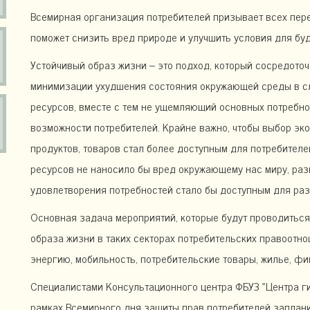
Всемирная организация потребителей призывает всех пере
поможет снизить вред природе и улучшить условия для бу
Устойчивый образ жизни – это подход, который сосредоточ
минимизации ухудшения состояния окружающей среды в сл
ресурсов, вместе с тем не ущемляющий основных потребно
возможности потребителей. Крайне важно, чтобы выбор эк
продуктов, товаров стал более доступным для потребител
ресурсов не наносило бы вред окружающему нас миру, раз
удовлетворения потребностей стало бы доступным для раз
Основная задача мероприятий, которые будут проводитьс
образа жизни в таких секторах потребительских правоотно
энергию, мобильность, потребительские товары, жилье, фи
Специалистами Консультационного центра ФБУЗ «Центра ги
рамках Всемирного дня защиты прав потребителей заплан