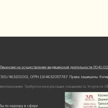
Лицензия на осуществление медицинской деятельности Л041-01
01/463201001, ОГРН 1164632057787. Права защищены. Копи
ивопоказания. Требуется консультация специалиста. Услуги по 
бы по надзору в сфере