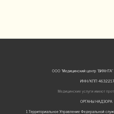
(всесезонный бриллиантовый лазерный пилинг)
(лечение сосудистых патологий)
(статьи, протоколы, результаты, опыт
ООО "Медицинский центр "ВИАНТА"
лечения, рекомендации
ИНН/КПП 46322173
Медицинские услуги имеют прот
ОРГАНЫ НАДЗОРА:
1.Территориальное Управление Федеральной служ